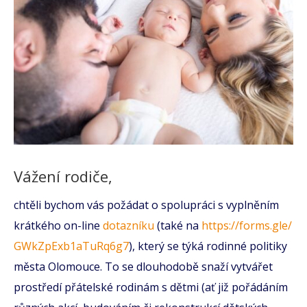
Vážení rodiče,
chtěli bychom vás požádat o spolupráci s vyplněním
krátkého on-line
dotazníku
(také na
https://forms.gle/
GWkZpExb1aTuRq6g7
), který se týká rodinné politiky
města Olomouce. To se dlouhodobě snaží vytvářet
prostředí přátelské rodinám s dětmi (ať již pořádáním