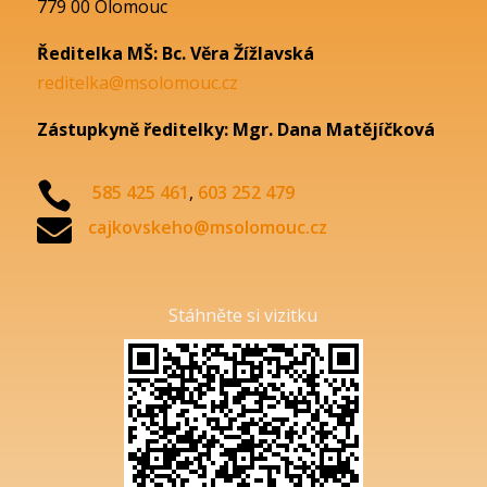
779 00 Olomouc
Ředitelka MŠ: Bc. Věra Žížlavská
reditelka@msolomouc.cz
Zástupkyně ředitelky: Mgr. Dana Matějíčková

585 425 461
,
603 252 479

cajkovskeho@msolomouc.cz
Stáhněte si vizitku