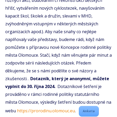
různých akcí, budováním či rekonstrukcí dětských
hřišť, vytvářením nových cyklostezek, navyšováním
kapacit škol, školek a družin, slevami v MHD,
zvýhodněným vstupným v některých městských
organizacích apod.). Aby naše snahy co nejlépe
naplňovaly vaše představy, budeme rádi, když nám
pomůžete s přípravou nové Koncepce rodinné politiky
města Olomouce. Stačí, když nám věnujete pár minut a
zodpovíte sérii následujících otázek. Předem
děkujeme, že se s námi podělíte o své názory a
zkušenosti. .
Dotazník, který je anonymní, můžete
vyplnit do 30. října 2024.
Dotazníkové šetření je
prováděno v rámci rodinné politiky statutárního
města Olomouce, výsledky šetření budou dostupné na
webu
https://prorodinu.
olomouc.eu
.
Anketa