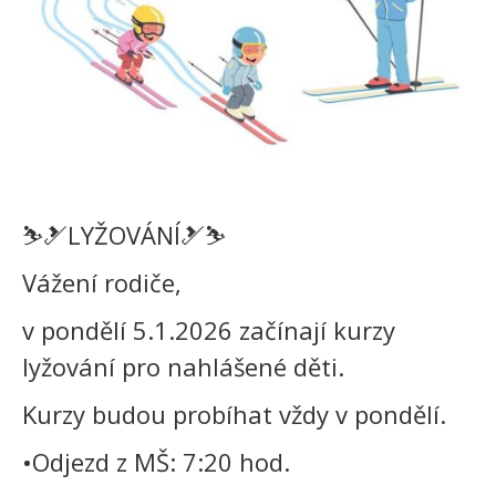
⛷️🎿LYŽOVÁNÍ🎿⛷️
Vážení rodiče,
v pondělí 5.1.2026 začínají kurzy
lyžování pro nahlášené děti.
Kurzy budou probíhat vždy v pondělí.
•Odjezd z MŠ: 7:20 hod.