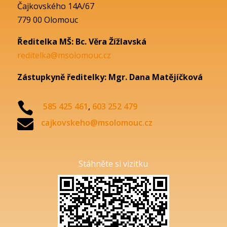
Čajkovského 14A/67
779 00 Olomouc
Ředitelka MŠ: Bc. Věra Žížlavská
reditelka@msolomouc.cz
Zástupkyně ředitelky: Mgr. Dana Matějíčková

585 425 461
,
603 252 479

cajkovskeho@msolomouc.cz
Stáhněte si vizitku