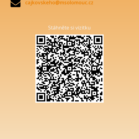

cajkovskeho@msolomouc.cz
Stáhněte si vizitku