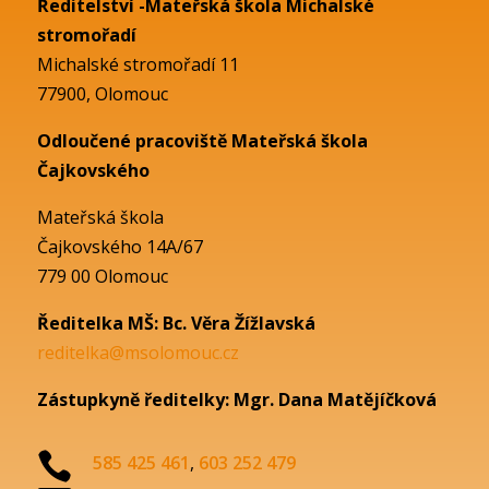
Ředitelství -Mateřská škola Michalské
stromořadí
Michalské stromořadí 11
77900, Olomouc
Odloučené pracoviště Mateřská škola
Čajkovského
Mateřská škola
Čajkovského 14A/67
779 00 Olomouc
Ředitelka MŠ: Bc. Věra Žížlavská
reditelka@msolomouc.cz
Zástupkyně ředitelky: Mgr. Dana Matějíčková

585 425 461
,
603 252 479