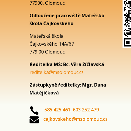
77900, Olomouc
Odloučené pracoviště Mateřská
škola Čajkovského
Mateřská škola
Čajkovského 14A/67
779 00 Olomouc
Ředitelka MŠ: Bc. Věra Žížlavská
reditelka@msolomouc.cz
Zástupkyně ředitelky: Mgr. Dana
Matějíčková

585 425 461
,
603 252 479

cajkovskeho@msolomouc.cz