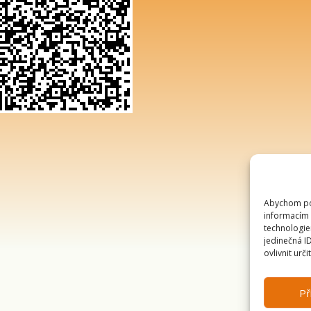
Abychom pos
informacím 
technologie
jedinečná I
ovlivnit urči
Př