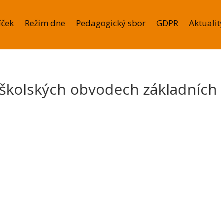
íček
Režim dne
Pedagogický sbor
GDPR
Aktualit
 školských obvodech základních